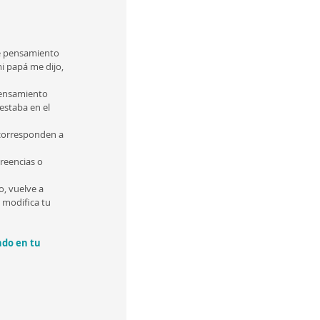
se pensamiento 
i papá me dijo, 
pensamiento 
estaba en el 
 corresponden a  
reencias o 
o, vuelve a 
 modifica tu 
ndo en tu 