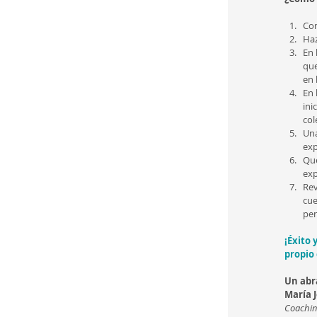
Con
Haz
En 
que
en 
En 
ini
col
Una
exp
Qué
exp
Rev
cue
pen
¡Éxito 
propio
Un abr
María J
Coachin