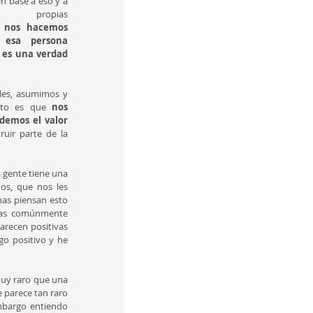
 base a eso y a 
 propias 
 
nos hacemos 
esa persona 
es una verdad 
les, asumimos y 
sto es que 
nos 
demos el valor 
ir parte de la 
a gente tiene una 
os, que nos les 
nas piensan esto 
cas comúnmente 
arecen positivas 
o positivo y he 
muy raro que una 
e parece tan raro 
mbargo entiendo 