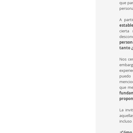
que par
persona
A part
establ
cierta
descono
persona
tanto ¿
Nos cer
embargo
experien
puedo 
mencion
que me
fundam
propo
La invi
aquella
incluso 
¿Cómo 