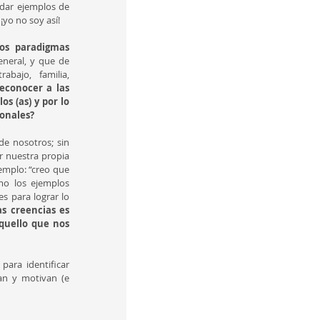
dar ejemplos de 
¡yo no soy así!
os paradigmas 
eneral, y que de 
ajo, familia, 
conocer a las 
 (as) y por lo 
sonales?
e nosotros; sin 
 nuestra propia 
mplo: “creo que 
mo los ejemplos 
 para lograr lo 
s creencias es 
uello que nos 
ara identificar 
n y motivan (e 