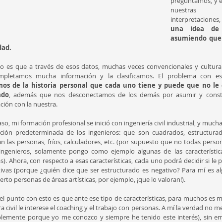
preguntamos, y en
nuestras
interpretaciones,
una idea de 
asumiendo que 
dad.
to es que a través de esos datos, muchas veces convencionales y cultura
mpletamos mucha información y la clasificamos. El problema con e
mos de la historia personal que cada uno tiene y puede que no le 
ado
, además que nos desconectamos de los demás por asumir y constru
ción con la nuestra.
so, mi formación profesional se inició con ingeniería civil industrial, y much
cación predeterminada de los ingenieros: que son cuadrados, estructurad
an las personas, fríos, calculadores, etc. (por supuesto que no todas perso
ingenieros, solamente pongo como ejemplo algunas de las característi
s). Ahora, con respecto a esas características, cada uno podrá decidir si le p
ivas (porque ¿quién dice que ser estructurado es negativo? Para mí es alg
erto personas de áreas artísticas, por ejemplo, ¡que lo valoran!).
el punto con esto es que ante ese tipo de características, para muchos es 
a civil le interese el coaching y el trabajo con personas. A mí la verdad no m
lemente porque yo me conozco y siempre he tenido este interés), sin e