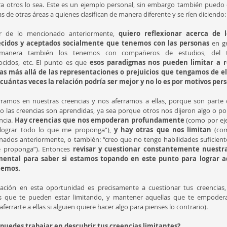
a otros lo sea. Este es un ejemplo personal, sin embargo también puedo 
s de otras áreas a quienes clasifican de manera diferente y se ríen diciendo: 
ir de lo mencionado anteriormente, 
quiero reflexionar acerca de l
ecidos y aceptados socialmente que tenemos con las personas
 en g
 manera también los tenemos con compañeros de estudios, del trab
cidos, etc. El punto es que 
esos paradigmas nos pueden limitar a re
s más allá de las representaciones o prejuicios que tengamos de ellos
cuántas veces la relación podría ser mejor y no lo es por motivos per
ramos en nuestras creencias y nos aferramos a ellas, porque son parte d
 las creencias son aprendidas, ya sea porque otros nos dijeron algo o por
cia. 
Hay creencias que nos empoderan profundamente 
(como por eje
lograr todo lo que me proponga”), 
y hay otras que nos limitan
 (co
ados anteriormente, o también: “creo que no tengo habilidades suficientes
 proponga”). Entonces 
revisar y cuestionar constantemente nuestra
ental para saber si estamos topando en este punto para lograr aq
nemos.
tación en esta oportunidad es precisamente a cuestionar tus creencias, p
s que te pueden estar limitando, y mantener aquellas que te empodera
aferrarte a ellas si alguien quiere hacer algo para pienses lo contrario).
puedes trabajar en descubrir tus creencias limitantes?