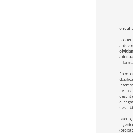
o reali
Lo cier
autoco
olvida
adecu
informa
En mi ca
clasifi
interes
de los 
descrita
o negat
descubi
Bueno, 
ingenier
(probab