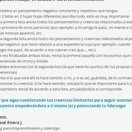
sidera un pensamiento negativo constante y repetitivo que tengas.  
 2 listas en 2 hojas hojas diferentes (escribe todo, esto es muy importante:  
la primera lista anota todos los pensamientos y creencias relacionados a e
 proviene de otras personas (por ejemplo: a mi amiga le pasó, mi mamá o m
las noticias apareció, etc.  
la segunda lista anota todos los pensamientos y creencias relacionados al 
cial negativo que tiene relación a una experiencia tuya (por ejemplo: cuando 
egio me pasó, de acuerdo a mis valores creo que…, etc.)    
 vez finalizadas ambas listas, revisa la primera (aquella con los puntos que
eriencias de otros) y bótala.  
date entonces con la segunda lista (la que tiene los puntos de tus propias c
eriencias)   
isa si lo que está ahí te hace sentido o no, y si es así, guárdala; de lo contrari
stionar tu creencia. Si te hace sentido, rescata lo que es importante para ti y
samiento inicial de acuerdo a esta lista, actualizándola si corresponde. 
y que sigas cuestionando tus creencias limitantes para seguir avanza
 camino empoderándote a ti mismo (a) y potenciando tu liderazgo!
azo,
osé Rivera J.
g para Emprendimiento y Liderazgo