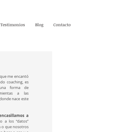
Testimonios
Blog
Contacto
 que me encantó 
do coaching, es 
una forma de 
mientas a las 
donde nace este 
ncasillamos a 
o a los “datos” 
 o que nosotros 