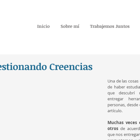
Inicio
Sobre mí
Trabajemos Juntos
estionando Creencias
Una de las cosas
de haber estudia
que descubrí 
entregar herra
personas, desde 
artículo. 
Muchas veces e
otros
 de acuerd
que nos entregan