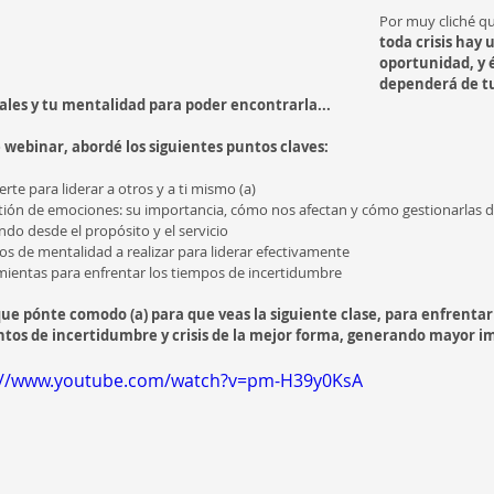
Por muy cliché qu
toda crisis hay 
oportunidad, y é
dependerá de tu
ales y tu mentalidad para poder encontrarla...
 webinar, abordé los siguientes puntos claves:
rte para liderar a otros y a ti mismo (a)
stión de emociones: su importancia, cómo nos afectan y cómo gestionarlas
ndo desde el propósito y el servicio
os de mentalidad a realizar para liderar efectivamente
mientas para enfrentar los tiempos de incertidumbre
que pónte comodo (a) para que veas la siguiente clase, para enfrentar
os de incertidumbre y crisis de la mejor forma, generando mayor i
://www.youtube.com/watch?v=pm-H39y0KsA