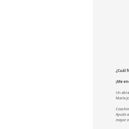
¿Cuál f
¡Me en
Un abra
María J
Coachin
Ayudo a
mayor i