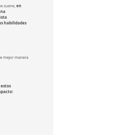
e suene, 
en 
una 
sta 
s habilidades 
 de mejor manera
 estos 
mpacto: