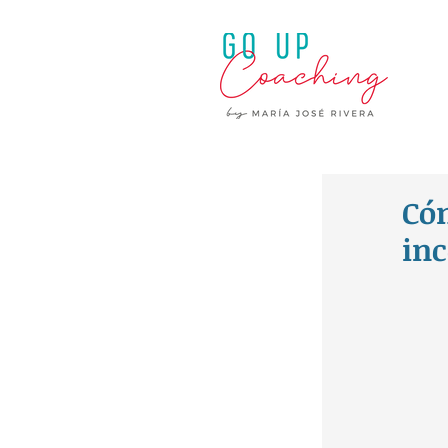
Cóm
in