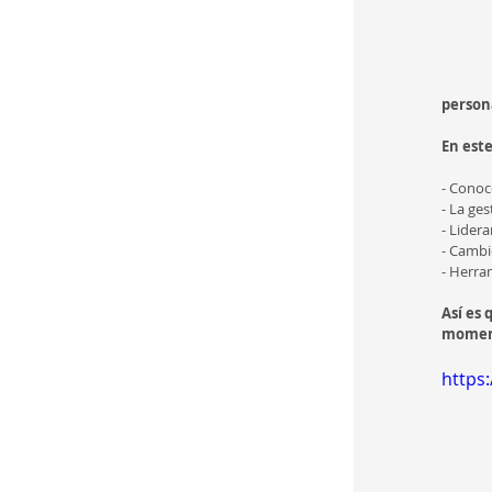
person
En este
- Conoce
- La ge
- Lidera
- Cambi
- Herra
Así es 
moment
https