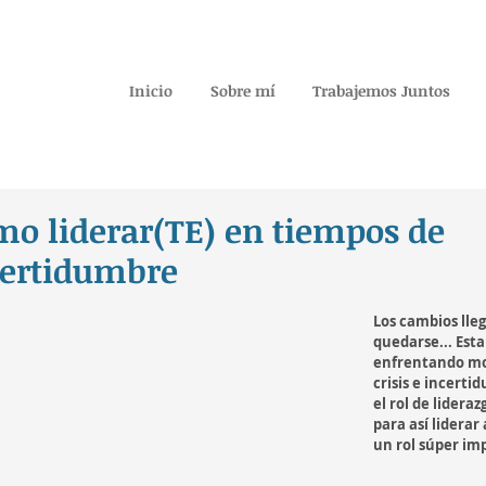
Inicio
Sobre mí
Trabajemos Juntos
o liderar(TE) en tiempos de
certidumbre
Los cambios lle
quedarse... Est
enfrentando m
crisis e incerti
el rol de lideraz
para así liderar 
un rol súper im