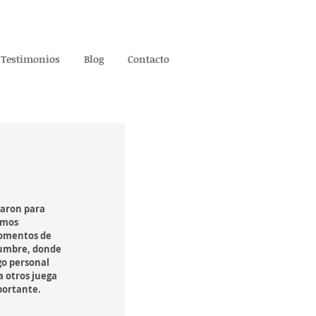
Testimonios
Blog
Contacto
garon para 
amos 
omentos de 
dumbre, donde 
go personal 
a otros juega 
portante.