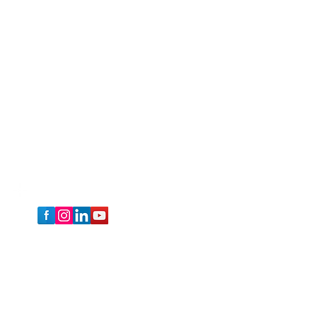
Sígueme y conectémonos
© Go Up Coaching - María José Rivera
Todos los derechos reservados 2015-2021